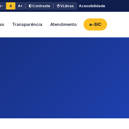
A−
A
A+
Contraste
VLibras
Acessibilidade
as
Transparência
Atendimento
e-SIC