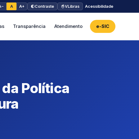
A−
A
A+
Contraste
VLibras
Acessibilidade
as
Transparência
Atendimento
e-SIC
da Política
ura