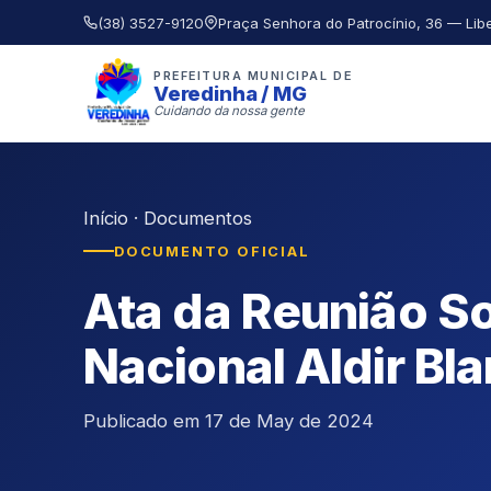
(38) 3527-9120
Praça Senhora do Patrocínio, 36 — Lib
PREFEITURA MUNICIPAL DE
Veredinha / MG
Cuidando da nossa gente
Início
·
Documentos
DOCUMENTO OFICIAL
Ata da Reunião So
Nacional Aldir Bl
Publicado em 17 de May de 2024