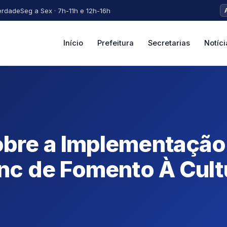
erdade
Seg a Sex · 7h-11h e 12h-16h
Início
Prefeitura
Secretarias
Notíci
bre a Implementação 
anc de Fomento À Cult