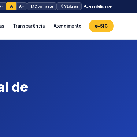
A−
A
A+
Contraste
VLibras
Acessibilidade
as
Transparência
Atendimento
e-SIC
al de