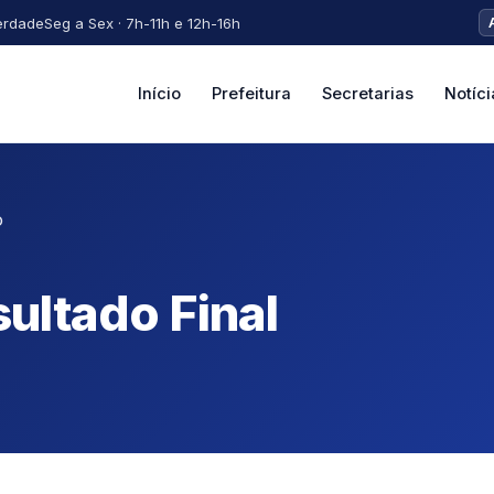
erdade
Seg a Sex · 7h-11h e 12h-16h
Início
Prefeitura
Secretarias
Notíci
o
ltado Final