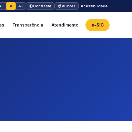
A−
A
A+
Contraste
VLibras
Acessibilidade
as
Transparência
Atendimento
e-SIC