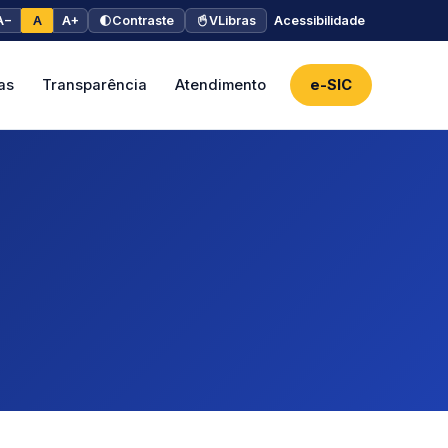
A−
A
A+
Contraste
VLibras
Acessibilidade
as
Transparência
Atendimento
e-SIC