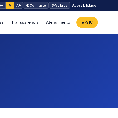
A−
A
A+
Contraste
VLibras
Acessibilidade
as
Transparência
Atendimento
e-SIC