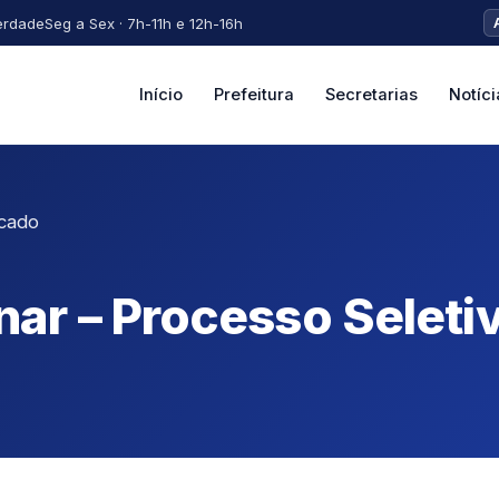
erdade
Seg a Sex · 7h-11h e 12h-16h
Início
Prefeitura
Secretarias
Notíci
icado
nar – Processo Selet