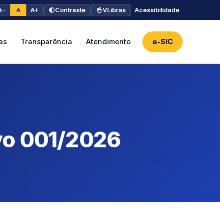
A−
A
A+
Contraste
VLibras
Acessibilidade
as
Transparência
Atendimento
e-SIC
ivo 001/2026