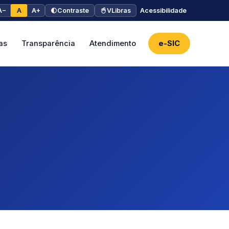
A−
A
A+
Contraste
VLibras
Acessibilidade
as
Transparência
Atendimento
e-SIC