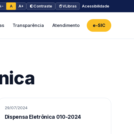
A−
A
A+
Contraste
VLibras
Acessibilidade
as
Transparência
Atendimento
e-SIC
nica
29/07/2024
Dispensa Eletrônica 010-2024