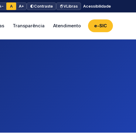
A−
A
A+
Contraste
VLibras
Acessibilidade
as
Transparência
Atendimento
e-SIC