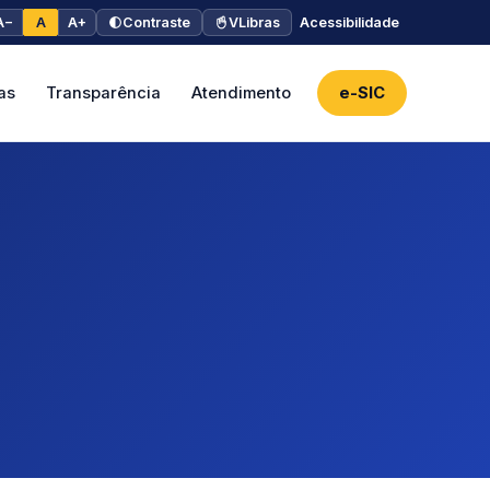
A−
A
A+
Contraste
VLibras
Acessibilidade
as
Transparência
Atendimento
e-SIC